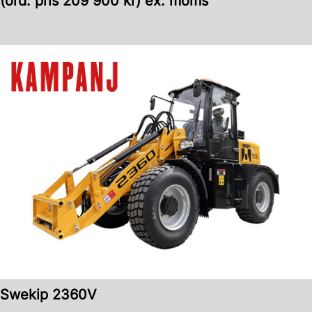
(ord. pris 209 900 kr) ex. moms
Swekip 2360V